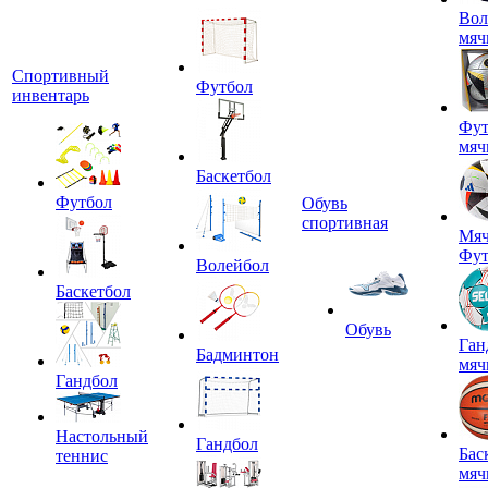
Вол
мяч
Спортивный
Футбол
инвентарь
Фут
мяч
Баскетбол
Футбол
Обувь
спортивная
Мяч
Фут
Волейбол
Баскетбол
Обувь
Ган
Бадминтон
мяч
Гандбол
Настольный
Гандбол
Бас
теннис
мяч